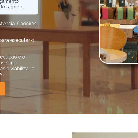
orçamento
nto Rápido.
tência. Cadeiras,
para executar o
xecução e o
s sério.
s a viabilizar o
l.