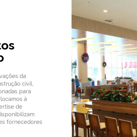
tos
o
vações da
strução civil,
onadas para
olocamos à
ertise de
disponibilizam
es fornecedores