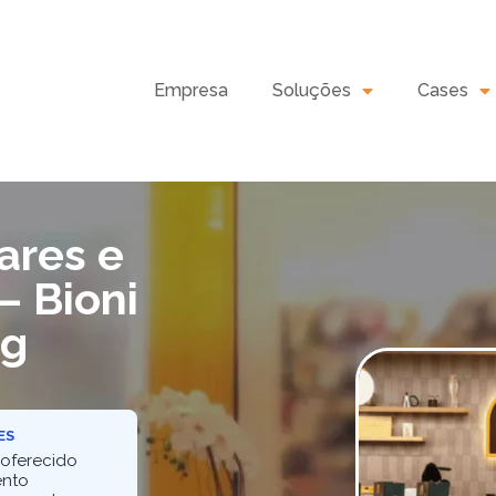
Empresa
Soluções
Cases
ares e
— Bioni
ng
ES
 oferecido
ento