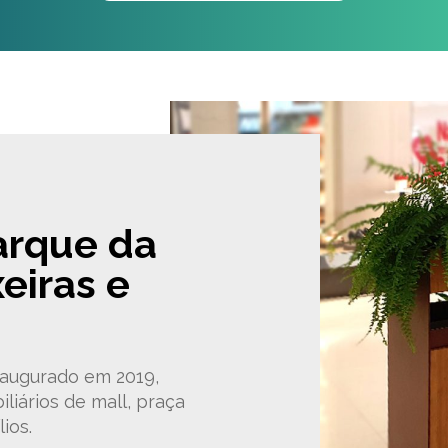
arque da
eiras e
augurado em 2019,
iários de mall, praça
ios.