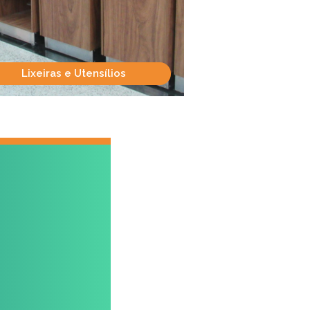
Lixeiras e Utensílios
Madeira e I