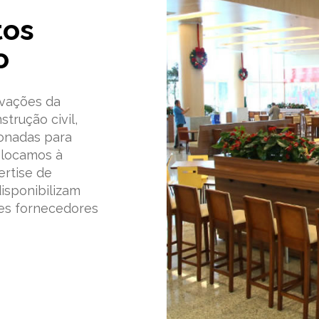
tos
o
vações da
strução civil,
onadas para
olocamos à
ertise de
disponibilizam
es fornecedores