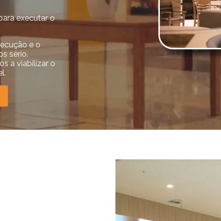
para executar o
xecução e o
s sério.
s a viabilizar o
l.