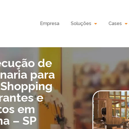
Empresa
Soluções
Cases
ecução de
naria para
, Shopping
rantes e
tos em
ha – SP