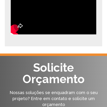
Solicite
Orçamento
Nossas soluções se enquadram com o seu
projeto?
Entre em contato e solicite um
orçamento