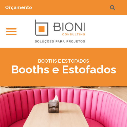
Orçamento
BOOTHS E ESTOFADOS
Booths e Estofados